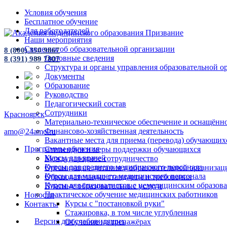
Условия обучения
Бесплатное обучение
Для работодателей
Наши мероприятия
Сведения об образовательной организации
8 (800) 350 9867
Основные сведения
8 (391) 989 7807
Структура и органы управления образовательной о
Документы
Образование
Руководство
Педагогический состав
Сотрудники
Красноярск
Материально-техническое обеспечение и оснащённос
Финансово-хозяйственная деятельность
amo@24amo.ru
Вакантные места для приема (перевода) обучающих
Программы обучения
Стипендии и меры поддержки обучающихся
Курсы для врачей
Международное сотрудничество
Курсы для среднего медицинского персонала
Организация питания в образовательной организац
Курсы для младшего медицинского персонала
Образовательные стандарты и требования
Курсы для специалистов с немедицинским образов
Платные образовательные услуги
Практическое обучение медицинских работников
Новости
Курсы с "постановкой руки"
Контакты
Стажировка, в том числе углубленная
Версия для слабовидящих
Обучение на тренажёрах