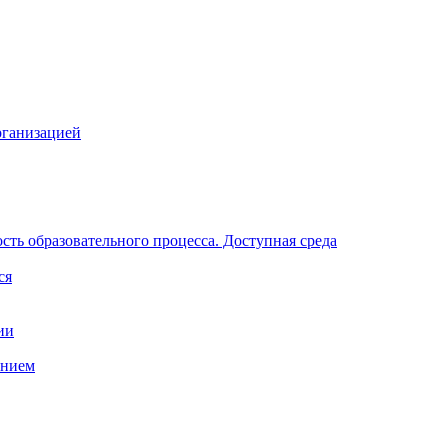
рганизацией
ть образовательного процесса. Доступная среда
ся
ии
анием