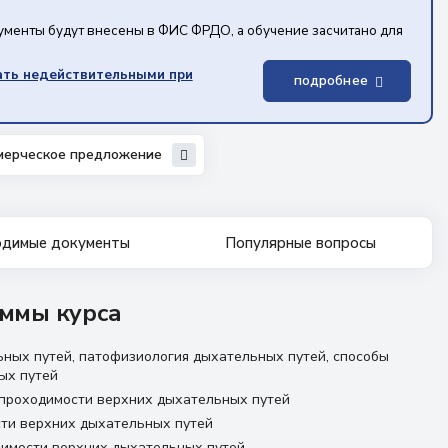
кументы будут внесены в ФИС ФРДО, а обучение засчитано для
ать недействительными при
подробнее
мерческое предложение
димые документы
Популярные вопросы
ммы курса
ных путей, патофизиология дыхательных путей, способы
ых путей
проходимости верхних дыхательных путей
ти верхних дыхательных путей
имости верхних дыхательных путей