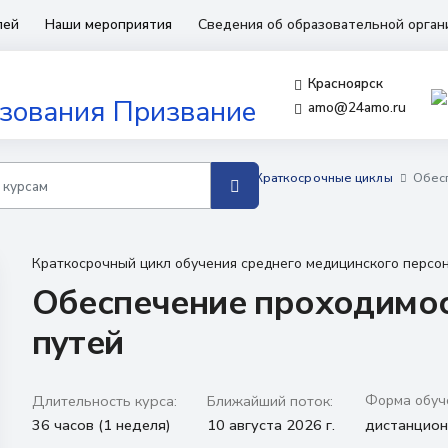
лей
Наши мероприятия
Сведения об образовательной орга
Красноярск
amo@24amo.ru
бучения для среднего медперсонала
Краткосрочные циклы
Обес
Краткосрочный цикл обучения среднего медицинского персо
Обеспечение проходимос
путей
Длительность курса:
Ближайший поток:
Форма обуч
36 часов (1 неделя)
10 августа 2026 г.
дистанцио