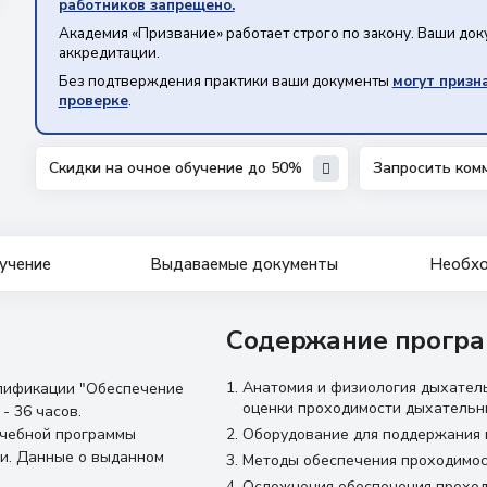
работников запрещено.
Академия «Призвание» работает строго по закону. Ваши до
аккредитации.
Без подтверждения практики ваши документы
могут призн
проверке
.
Скидки на очное обучение до 50%
Запросить ком
учение
Выдаваемые документы
Необхо
Содержание програ
Анатомия и физиология дыхатель
лификации "Обеспечение
оценки проходимости дыхательн
- 36 часов.
учебной программы
Оборудование для поддержания 
и. Данные о выданном
Методы обеспечения проходимос
Осложнения обеспечения проход