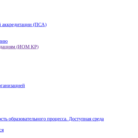
 аккредитации (ПСА)
орию
ндациям (ИОМ КР)
рганизацией
ть образовательного процесса. Доступная среда
ся