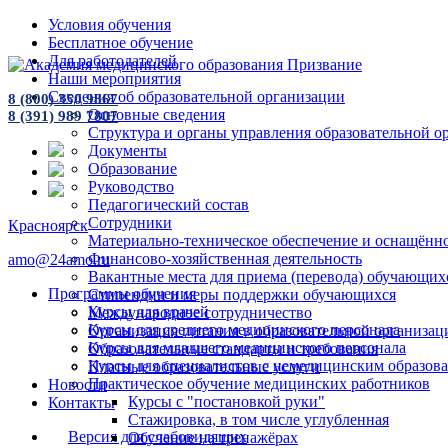
Условия обучения
Бесплатное обучение
Для работодателей
Наши мероприятия
Сведения об образовательной организации
8 (800) 350 9867
Основные сведения
8 (391) 989 7807
Структура и органы управления образовательной о
Документы
Образование
Руководство
Педагогический состав
Сотрудники
Красноярск
Материально-техническое обеспечение и оснащённос
Финансово-хозяйственная деятельность
amo@24amo.ru
Вакантные места для приема (перевода) обучающих
Программы обучения
Стипендии и меры поддержки обучающихся
Курсы для врачей
Международное сотрудничество
Курсы для среднего медицинского персонала
Организация питания в образовательной организац
Курсы для младшего медицинского персонала
Образовательные стандарты и требования
Курсы для специалистов с немедицинским образов
Платные образовательные услуги
Практическое обучение медицинских работников
Новости
Курсы с "постановкой руки"
Контакты
Стажировка, в том числе углубленная
Версия для слабовидящих
Обучение на тренажёрах