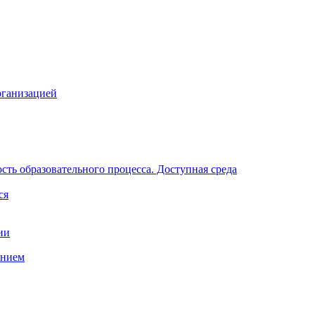
рганизацией
ть образовательного процесса. Доступная среда
ся
ии
анием