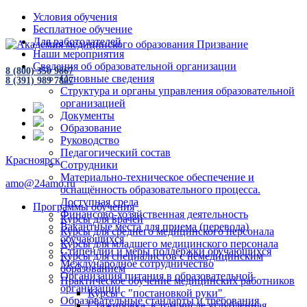
Условия обучения
Бесплатное обучение
Для работодателей
Наши мероприятия
Сведения об образовательной организации
8 (800) 350 9867
Основные сведения
8 (391) 989 7807
Структура и органы управления образовательной
организацией
Документы
Образование
Руководство
Педагогический состав
Красноярск
Сотрудники
Материально-техническое обеспечение и
amo@24amo.ru
оснащённость образовательного процесса.
Доступная среда
Программы обучения
Финансово-хозяйственная деятельность
Курсы для врачей
Вакантные места для приема (перевода)
Курсы для среднего медицинского персонала
обучающихся
Курсы для младшего медицинского персонала
Стипендии и меры поддержки обучающихся
Курсы для специалистов с немедицинским
Международное сотрудничество
образованием
Организация питания в образовательной
Практическое обучение медицинских работников
организации
Курсы с "постановкой руки"
Образовательные стандарты и требования
Стажировка, в том числе углубленная