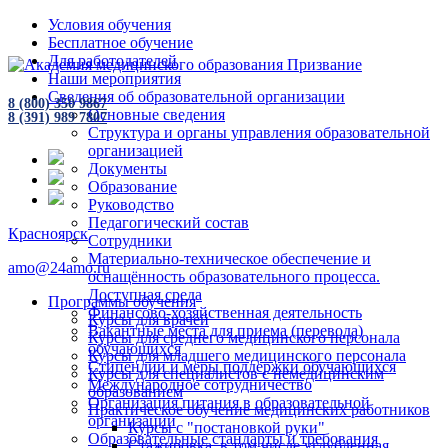
Условия обучения
Бесплатное обучение
Для работодателей
Наши мероприятия
Сведения об образовательной организации
8 (800) 350 9867
Основные сведения
8 (391) 989 7807
Структура и органы управления образовательной
организацией
Документы
Образование
Руководство
Педагогический состав
Красноярск
Сотрудники
Материально-техническое обеспечение и
amo@24amo.ru
оснащённость образовательного процесса.
Доступная среда
Программы обучения
Финансово-хозяйственная деятельность
Курсы для врачей
Вакантные места для приема (перевода)
Курсы для среднего медицинского персонала
обучающихся
Курсы для младшего медицинского персонала
Стипендии и меры поддержки обучающихся
Курсы для специалистов с немедицинским
Международное сотрудничество
образованием
Организация питания в образовательной
Практическое обучение медицинских работников
организации
Курсы с "постановкой руки"
Образовательные стандарты и требования
Стажировка, в том числе углубленная