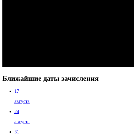
Ближайшие даты зачисления
17
августа
24
августа
31