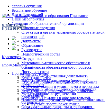
Условия обучения
Бесплатное обучение
Для работодателей
Наши мероприятия
Сведения об образовательной организации
8 (800) 350 9867
Основные сведения
8 (391) 989 7807
Структура и органы управления образовательной
организацией
Документы
Образование
Руководство
Педагогический состав
Красноярск
Сотрудники
Материально-техническое обеспечение и
amo@24amo.ru
оснащённость образовательного процесса.
Доступная среда
Программы обучения
Финансово-хозяйственная деятельность
Курсы для врачей
Вакантные места для приема (перевода)
Курсы для среднего медицинского персонала
обучающихся
Курсы для младшего медицинского персонала
Стипендии и меры поддержки обучающихся
Курсы для специалистов с немедицинским
Международное сотрудничество
образованием
Организация питания в образовательной
Практическое обучение медицинских работников
организации
Курсы с "постановкой руки"
Образовательные стандарты и требования
Стажировка, в том числе углубленная