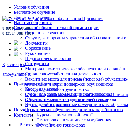
Условия обучения
Бесплатное обучение
Для работодателей
Наши мероприятия
Сведения об образовательной организации
8 (800) 350 9867
Основные сведения
8 (391) 989 7807
Структура и органы управления образовательной о
Документы
Образование
Руководство
Педагогический состав
Сотрудники
Красноярск
Материально-техническое обеспечение и оснащённос
Финансово-хозяйственная деятельность
amo@24amo.ru
Вакантные места для приема (перевода) обучающих
Программы обучения
Стипендии и меры поддержки обучающихся
Курсы для врачей
Международное сотрудничество
Курсы для среднего медицинского персонала
Организация питания в образовательной организац
Курсы для младшего медицинского персонала
Образовательные стандарты и требования
Курсы для специалистов с немедицинским образов
Платные образовательные услуги
Практическое обучение медицинских работников
Новости
Курсы с "постановкой руки"
Контакты
Стажировка, в том числе углубленная
Версия для слабовидящих
Обучение на тренажёрах