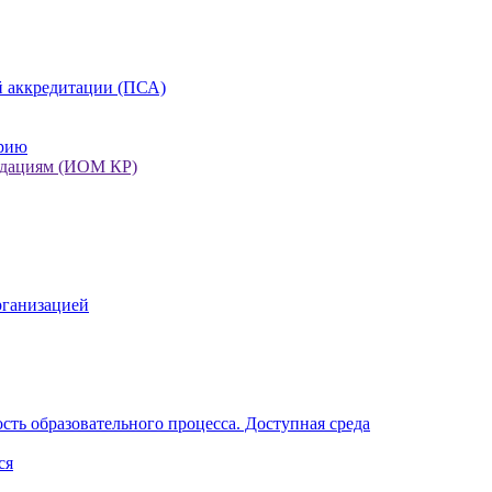
 аккредитации (ПСА)
орию
ндациям (ИОМ КР)
рганизацией
ть образовательного процесса. Доступная среда
ся