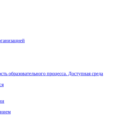
рганизацией
ть образовательного процесса. Доступная среда
ся
ии
анием