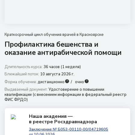
8 (800) 350 9867
8 (391) 989 7807
amo@24amo.ru
Краткосрочный цикл обучения врачей в Красноярске
Профилактика бешенства и
Перейти на портал дистанционного обучения
оказание антирабической помощи
Длительность курса:
36 часов (1 неделя)
Ближайший поток:
10 августа 2026 г.
?
?
Форма обучения:
дистанционно
очно
Выдаваемый документ:
Удостоверение о повышении
квалификации (с внесением информации в федеральный реестр
ФИС ФРДО)
Наша академия —
в реестре Росздравнадзора
Заключение № Б053-00110-00/04719605
от 10.06.2026