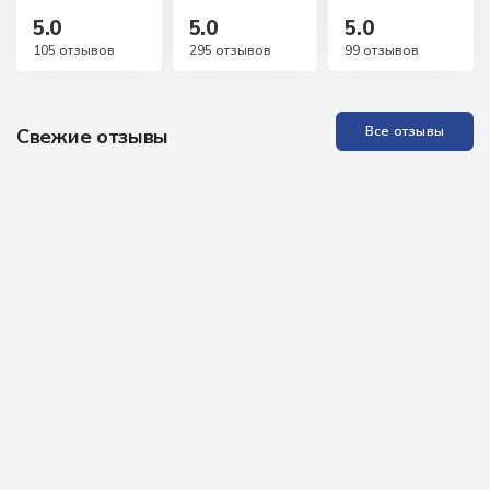
5.0
5.0
5.0
105 отзывов
295 отзывов
99 отзывов
Все отзывы
Свежие отзывы
Прекрасная Академия, отличные специалисты. Проходила
обучение неоднократно, всё понятно, доступно, специалисты
всегда на связи, можно задавать любые вопросы, обратная
связь практически моментальная! Проходила аккредитацию
как неработающий специалист, были определённые
проблемы, но здесь мне помогли, поддержали, научили - в
итоге всё получилось. Очень рекомендую всем!
Отзыв из Яндекс карт
13 марта 2026 г.