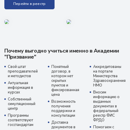
Перейти в реестр
Почему выгодно учиться именно в Академии
"Призвание"
Свой штат
Понятный
Аккредитованы
преподавателей
договор, в
на портале
и методистов
котором нет
Министерства
скрытых
Здравоохранения
Актуальная
пунктов и
НМО
информация в
фиксированная
курсах
Вносим
цена
информацию о
Собственный
Возможность
выданных
симуляционный
получения
документах в
центр
поддержки и
федеральный
Программы
консультации
реестр ФИС
соответствуют
ФРДО
Доставка
госстандартам
документов в
Помогаем с