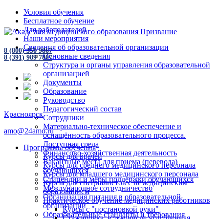
Условия обучения
Бесплатное обучение
Для работодателей
Наши мероприятия
Сведения об образовательной организации
8 (800) 350 9867
Основные сведения
8 (391) 989 7807
Структура и органы управления образовательной
организацией
Документы
Образование
Руководство
Педагогический состав
Красноярск
Сотрудники
Материально-техническое обеспечение и
amo@24amo.ru
оснащённость образовательного процесса.
Доступная среда
Программы обучения
Финансово-хозяйственная деятельность
Курсы для врачей
Вакантные места для приема (перевода)
Курсы для среднего медицинского персонала
обучающихся
Курсы для младшего медицинского персонала
Стипендии и меры поддержки обучающихся
Курсы для специалистов с немедицинским
Международное сотрудничество
образованием
Организация питания в образовательной
Практическое обучение медицинских работников
организации
Курсы с "постановкой руки"
Образовательные стандарты и требования
Стажировка, в том числе углубленная