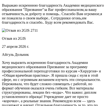
Выражаю искреннюю благодарность Академии медицинского
образования "Призвание"за Ваг профессианализм,за вашу
отзывчивость,за доброту и помощь.. Спасибо Вам огромное,я
не пожалела о своем выборе.. Сотрудники огонь,им
благодарность и спасибо.. Буду всем рекомендовать Вас.
Отзыв из 2GIS
27 апреля 2026 г.
Айгуль Дольник
Хочу выразить искреннюю благодарность Академии
медицинского образования Призвание за программу
профессиональной переподготовки по курсам «Хирургия» и
«Общая врачебная практика». Я пришла сюда с нуля в этой
сфере, но с огромным желанием изучить эти специальности.
Переживала, что будет сложно совмещать с работой, но
формат обучения оказался очень гибким. Все материалы
структурированы, лекции без «воды». Что важно: диплом
установленного образца! Учреждение дает не просто
«корочки», а реальные знания. Рекомендую всем — здесь
поддержат и научат. Отдельная благодарность за то, что по