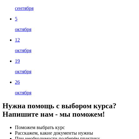
сентября
5
октября
12
октября
19
октября
26
октября
Нужна помощь с выбором курса?
Напишите нам - мы поможем!
Поможем выбрать курс
Расскажем, какие документы нужны
При необходимости подберём практику