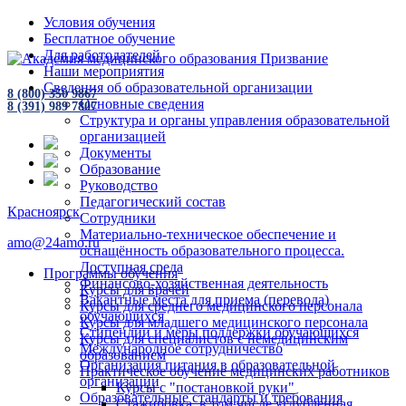
Условия обучения
Бесплатное обучение
Для работодателей
Наши мероприятия
Сведения об образовательной организации
8 (800) 350 9867
Основные сведения
8 (391) 989 7807
Структура и органы управления образовательной
организацией
Документы
Образование
Руководство
Педагогический состав
Красноярск
Сотрудники
Материально-техническое обеспечение и
amo@24amo.ru
оснащённость образовательного процесса.
Доступная среда
Программы обучения
Финансово-хозяйственная деятельность
Курсы для врачей
Вакантные места для приема (перевода)
Курсы для среднего медицинского персонала
обучающихся
Курсы для младшего медицинского персонала
Стипендии и меры поддержки обучающихся
Курсы для специалистов с немедицинским
Международное сотрудничество
образованием
Организация питания в образовательной
Практическое обучение медицинских работников
организации
Курсы с "постановкой руки"
Образовательные стандарты и требования
Стажировка, в том числе углубленная