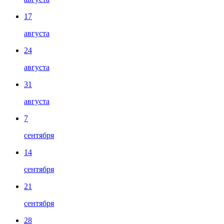
17
августа
24
августа
31
августа
7
сентября
14
сентября
21
сентября
28