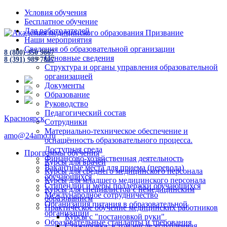
Условия обучения
Бесплатное обучение
Для работодателей
Наши мероприятия
Сведения об образовательной организации
8 (800) 350 9867
Основные сведения
8 (391) 989 7807
Структура и органы управления образовательной
организацией
Документы
Образование
Руководство
Педагогический состав
Красноярск
Сотрудники
Материально-техническое обеспечение и
amo@24amo.ru
оснащённость образовательного процесса.
Доступная среда
Программы обучения
Финансово-хозяйственная деятельность
Курсы для врачей
Вакантные места для приема (перевода)
Курсы для среднего медицинского персонала
обучающихся
Курсы для младшего медицинского персонала
Стипендии и меры поддержки обучающихся
Курсы для специалистов с немедицинским
Международное сотрудничество
образованием
Организация питания в образовательной
Практическое обучение медицинских работников
организации
Курсы с "постановкой руки"
Образовательные стандарты и требования
Стажировка, в том числе углубленная