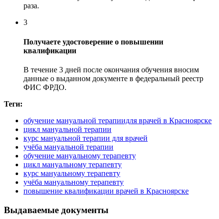
раза.
3
Получаете удостоверение о повышении
квалификации
В течение 3 дней после окончания обучения вносим
данные о выданном документе в федеральный реестр
ФИС ФРДО.
Теги:
обучение мануальной терапиидля врачей в Красноярске
цикл мануальной терапии
курс мануальной терапии для врачей
учёба мануальной терапии
обучение мануальному терапевту
цикл мануальному терапевту
курс мануальному терапевту
учёба мануальному терапевту
повышение квалификации врачей в Красноярске
Выдаваемые документы