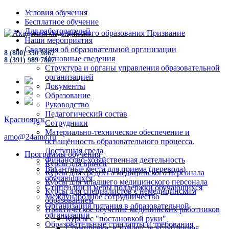
Условия обучения
Бесплатное обучение
Для работодателей
Наши мероприятия
Сведения об образовательной организации
8 (800) 350 9867
Основные сведения
8 (391) 989 7807
Структура и органы управления образовательной
организацией
Документы
Образование
Руководство
Педагогический состав
Красноярск
Сотрудники
Материально-техническое обеспечение и
amo@24amo.ru
оснащённость образовательного процесса.
Доступная среда
Программы обучения
Финансово-хозяйственная деятельность
Курсы для врачей
Вакантные места для приема (перевода)
Курсы для среднего медицинского персонала
обучающихся
Курсы для младшего медицинского персонала
Стипендии и меры поддержки обучающихся
Курсы для специалистов с немедицинским
Международное сотрудничество
образованием
Организация питания в образовательной
Практическое обучение медицинских работников
организации
Курсы с "постановкой руки"
Образовательные стандарты и требования
Стажировка, в том числе углубленная