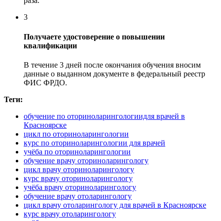
раза.
3
Получаете удостоверение о повышении
квалификации
В течение 3 дней после окончания обучения вносим
данные о выданном документе в федеральный реестр
ФИС ФРДО.
Теги:
обучение по оториноларингологиидля врачей в
Красноярске
цикл по оториноларингологии
курс по оториноларингологии для врачей
учёба по оториноларингологии
обучение врачу оториноларингологу
цикл врачу оториноларингологу
курс врачу оториноларингологу
учёба врачу оториноларингологу
обучение врачу отоларингологу
цикл врачу отоларингологу для врачей в Красноярске
курс врачу отоларингологу