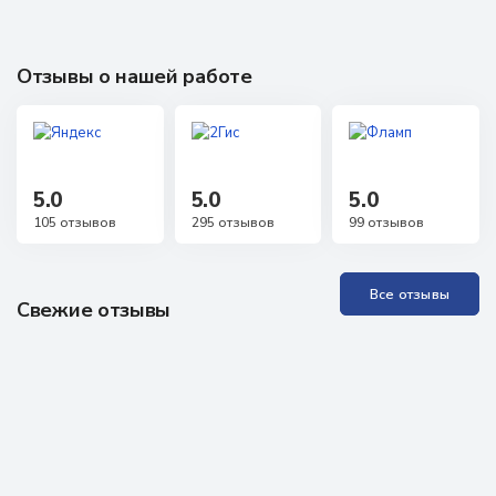
Отзывы о нашей работе
5.0
5.0
5.0
105 отзывов
295 отзывов
99 отзывов
Все отзывы
Свежие отзывы
Прекрасная Академия, отличные специалисты. Проходила
обучение неоднократно, всё понятно, доступно, специалисты
всегда на связи, можно задавать любые вопросы, обратная
связь практически моментальная! Проходила аккредитацию
как неработающий специалист, были определённые
проблемы, но здесь мне помогли, поддержали, научили - в