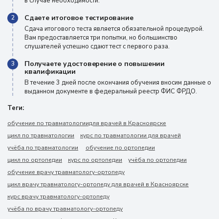
в случае необходимости.
Сдаете итоговое тестирование
2
Сдача итогового теста является обязательной процедурой.
Вам предоставляется три попытки, но большинство
слушателей успешно сдают тест с первого раза.
Получаете удостоверение о повышении
3
квалификации
В течение 3 дней после окончания обучения вносим данные о
выданном документе в федеральный реестр ФИС ФРДО.
Теги:
обучение по травматологиидля врачей в Красноярске
цикл по травматологии
курс по травматологии для врачей
учёба по травматологии
обучение по ортопедии
цикл по ортопедии
курс по ортопедии
учёба по ортопедии
обучение врачу травматологу-ортопеду
цикл врачу травматологу-ортопеду для врачей в Красноярске
курс врачу травматологу-ортопеду
учёба по врачу травматологу-ортопеду