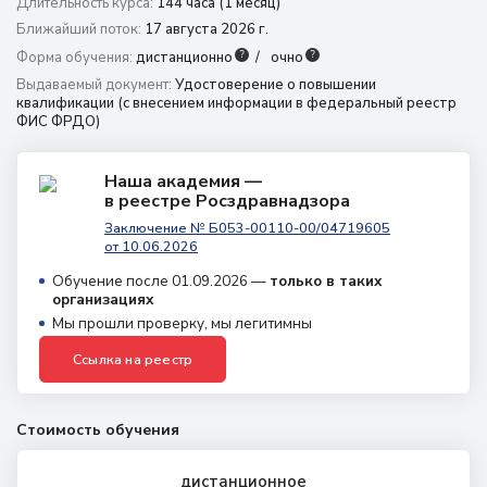
Длительность курса:
144 часа (1 месяц)
Ближайший поток:
17 августа 2026 г.
г. Красноярск,
?
?
Форма обучения:
дистанционно
очно
пр. Красноярский рабочий, 165Г
Выдаваемый документ:
Удостоверение о повышении
8 (800) 350 9867
квалификации (с внесением информации в федеральный реестр
8 (391) 989 7807
ФИС ФРДО)
amo@24amo.ru
Наша академия —
в реестре Росздравнадзора
Заключение № Б053-00110-00/04719605
Перейти на портал дистанционного обучения
от 10.06.2026
Обучение после 01.09.2026 —
только в таких
организациях
Мы прошли проверку, мы легитимны
Ссылка на реестр
Стоимость обучения
дистанционное