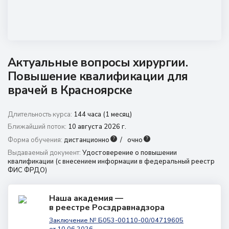
8 (800) 350 9867
8 (391) 989 7807
amo@24amo.ru
Актуальные вопросы хирургии.
Повышение квалификации для
Перейти на портал дистанционного обучения
врачей в Красноярске
Длительность курса:
144 часа (1 месяц)
Ближайший поток:
10 августа 2026 г.
?
?
Форма обучения:
дистанционно
очно
Выдаваемый документ:
Удостоверение о повышении
квалификации (с внесением информации в федеральный реестр
ФИС ФРДО)
Наша академия —
в реестре Росздравнадзора
Заключение № Б053-00110-00/04719605
от 10.06.2026