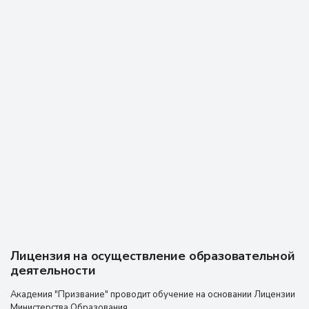
В Академии призвания проходила профессиональную
переподготовку, была очень благодарна 9преподавателям
за очень объёмные лекции, практические навыки, все
доступно и понятно для человека, который первый раз
оказывается здесь. Спасибо всем!!! Буду и дальше обучаться
в Академии призвание. Рекомендую!!!!
Отзыв из Яндекс карт
19 августа 2025 г.
Лицензия на осуществление образовательной
деятельности
Академия "Призвание" проводит обучение на основании Лицензии
Министерства Образования