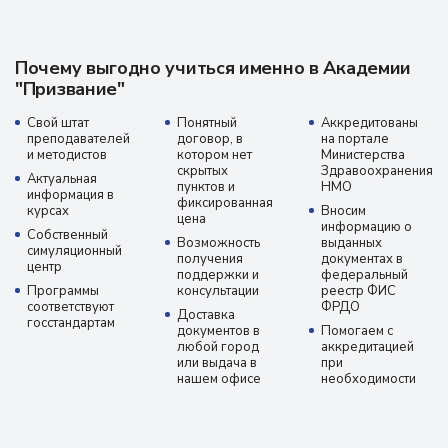
Почему выгодно учиться именно в Академии
"Призвание"
Свой штат
Понятный
Аккредитованы
преподавателей
договор, в
на портале
и методистов
котором нет
Министерства
скрытых
Здравоохранения
Актуальная
пунктов и
НМО
информация в
фиксированная
курсах
Вносим
цена
информацию о
Собственный
Возможность
выданных
симуляционный
получения
документах в
центр
поддержки и
федеральный
Программы
консультации
реестр ФИС
соответствуют
ФРДО
Доставка
госстандартам
документов в
Помогаем с
любой город
аккредитацией
или выдача в
при
нашем офисе
необходимости