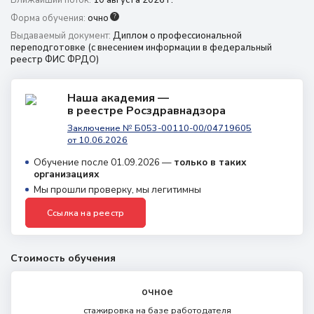
Ближайший поток:
10 августа 2026 г.
?
Форма обучения:
очно
г. Красноярск,
Выдаваемый документ:
Диплом о профессиональной
пр. Красноярский рабочий, 165Г
переподготовке (с внесением информации в федеральный
реестр ФИС ФРДО)
8 (800) 350 9867
8 (391) 989 7807
amo@24amo.ru
Наша академия —
в реестре Росздравнадзора
Заключение № Б053-00110-00/04719605
от 10.06.2026
Перейти на портал дистанционного обучения
Обучение после 01.09.2026 —
только в таких
организациях
Мы прошли проверку, мы легитимны
Ссылка на реестр
Стоимость обучения
очное
стажировка на базе
работодателя