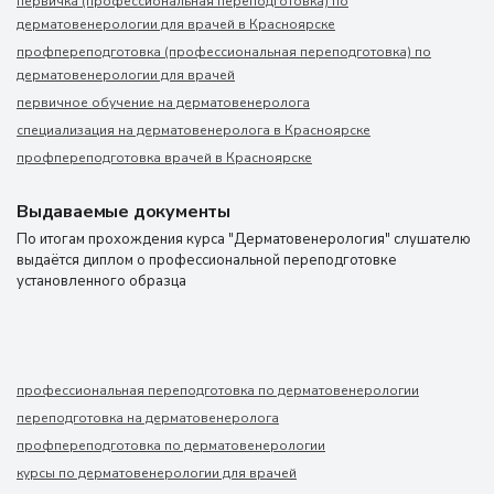
первичка (профессиональная переподготовка) по
дерматовенерологии для врачей в Красноярске
профпереподготовка (профессиональная переподготовка) по
дерматовенерологии для врачей
первичное обучение на дерматовенеролога
специализация на дерматовенеролога в Красноярске
профпереподготовка врачей в Красноярске
Выдаваемые документы
По итогам прохождения курса "Дерматовенерология" слушателю
выдаётся диплом о профессиональной переподготовке
установленного образца
профессиональная переподготовка по дерматовенерологии
переподготовка на дерматовенеролога
профпереподготовка по дерматовенерологии
курсы по дерматовенерологии для врачей