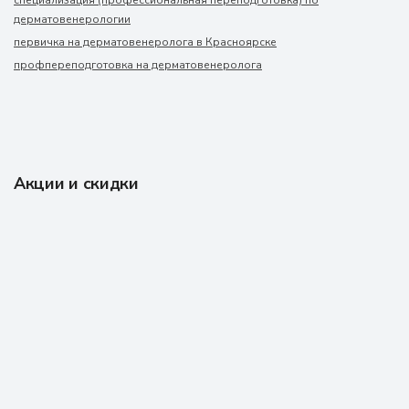
специализация (профессиональная переподготовка) по
дерматовенерологии
первичка на дерматовенеролога в Красноярске
профпереподготовка на дерматовенеролога
Акции и скидки