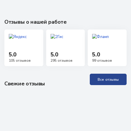
Отзывы о нашей работе
5.0
5.0
5.0
105 отзывов
295 отзывов
99 отзывов
Все отзывы
Свежие отзывы
Прекрасная Академия, отличные специалисты. Проходила
обучение неоднократно, всё понятно, доступно, специалисты
всегда на связи, можно задавать любые вопросы, обратная
связь практически моментальная! Проходила аккредитацию
как неработающий специалист, были определённые