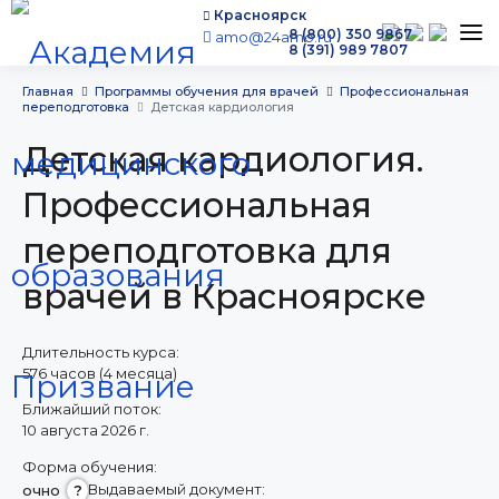
Красноярск
8 (800) 350 9867
amo@24amo.ru
8 (391) 989 7807
Программы обучения
Главная
Программы обучения для врачей
Профессиональная
переподготовка
Детская кардиология
Условия обучения
Детская кардиология.
Бесплатное обучение
Для работодателей
Профессиональная
Наши мероприятия
переподготовка для
Сведения об образовательной организации
врачей в Красноярске
Новости
Контакты
Длительность курса:
576 часов (4 месяца)
Ближайший поток:
10 августа 2026 г.
Форма обучения:
г. Красноярск,
Выдаваемый документ:
пр. Красноярский рабочий, 165Г
очно
?