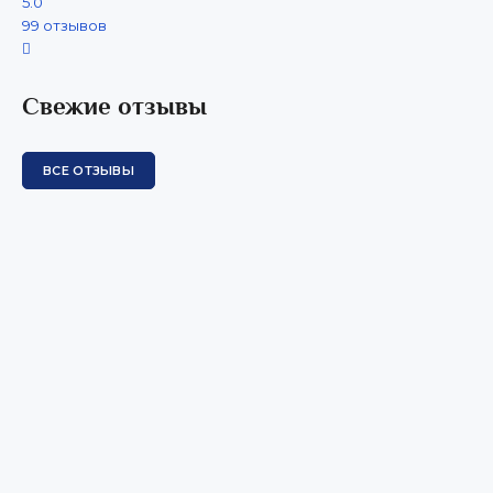
5.0
99 отзывов
Свежие отзывы
ВСЕ ОТЗЫВЫ
Прекрасная Академия, отличные специалисты. Проходила
обучение неоднократно, всё понятно, доступно,
специалисты всегда на связи, можно задавать любые
вопросы, обратная связь практически моментальная!
Проходила аккредитацию как неработающий специалист,
были определённые проблемы, но здесь мне помогли,
поддержали, научили - в итоге всё получилось. Очень
рекомендую всем!
Отзыв из Яндекс карт
13 марта 2026 г.