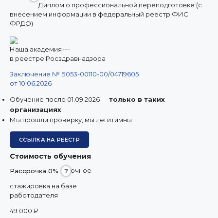
Диплом о профессиональной переподготовке (с
8 (800) 350 9867
внесением информации в федеральный реестр ФИС
8 (391) 989 7807
ФРДО)
amo@24amo.ru
Наша академия —
в реестре Росздравнадзора
Заключение № Б053-00110-00/04719605
ПЕРЕЙТИ НА ПОРТАЛ ДИСТАНЦИОННОГО ОБУЧЕНИЯ
от 10.06.2026
Обучение после 01.09.2026 —
только в таких
организациях
Мы прошли проверку, мы легитимны
ССЫЛКА НА РЕЕСТР
Стоимость обучения
очное
Рассрочка 0%
?
стажировка на базе
работодателя
49 000 ₽