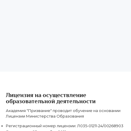
В Академии призвания проходила профессиональную
переподготовку, была очень благодарна
9преподавателям за очень объёмные лекции,
практические навыки, все доступно и понятно для
человека, который первый раз оказывается здесь.
Спасибо всем!!! Буду и дальше обучаться в Академии
призвание. Рекомендую!!!!
Отзыв из Яндекс карт
19 августа 2025 г.
Лицензия на осуществление
образовательной деятельности
Академия "Призвание" проводит обучение на основании
Лицензии Министерства Образования
Регистрационный номер лицензии:
Л035-01211-24/00268903