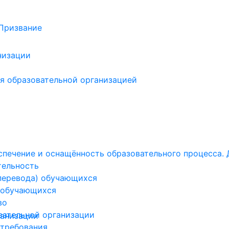
низации
я образовательной организацией
печение и оснащённость образовательного процесса. 
тельность
(перевода) обучающихся
 обучающихся
во
вательной организации
ганизации
 требования