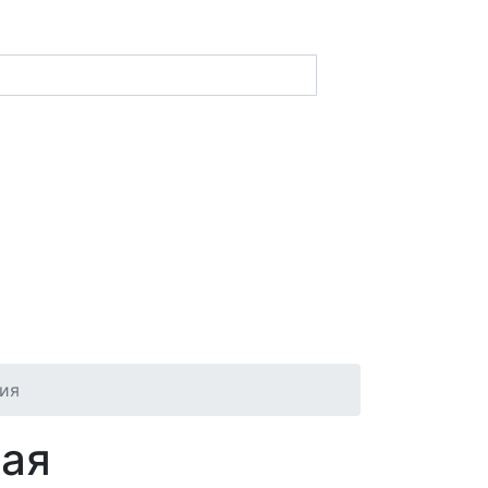
ия
ная