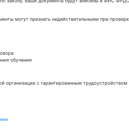
по закону. Ваши документы будут внесены в ФИС ФРДО,
ументы
могут признать недействительными при проверк
говора
ания обучения
ой организации с гарантированным трудоустройством 
ние