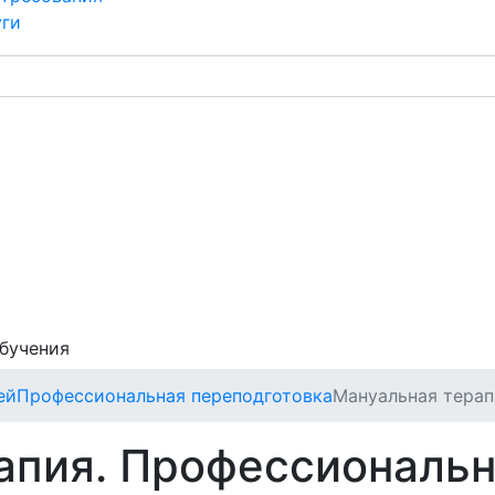
уги
обучения
ей
Профессиональная переподготовка
Мануальная терап
апия. Профессиональ