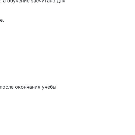
 а обучение засчитано для
е
.
после окончания учебы