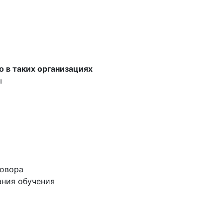
о в таких организациях
ы
говора
ания обучения