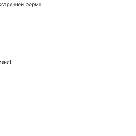
кстренной форме
изни!