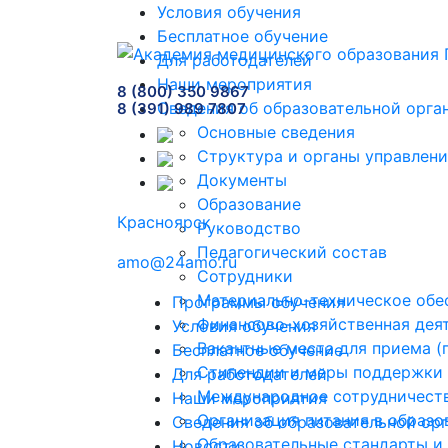
Условия обучения
Бесплатное обучение
Для работодателей
Наши мероприятия
8 (800) 350 9867
Сведения об образовательной орга
8 (391) 989 7807
Основные сведения
Структура и органы управлени
Документы
Образование
Красноярск
Руководство
Педагогический состав
amo@24amo.ru
Сотрудники
Материально-техническое обес
Программы обучения
Финансово-хозяйственная дея
Условия обучения
Вакантные места для приема 
Бесплатное обучение
Стипендии и меры поддержки
Для работодателей
Международное сотрудничест
Наши мероприятия
Организация питания в образо
Сведения об образовательной ор
Образовательные стандарты и
Новости