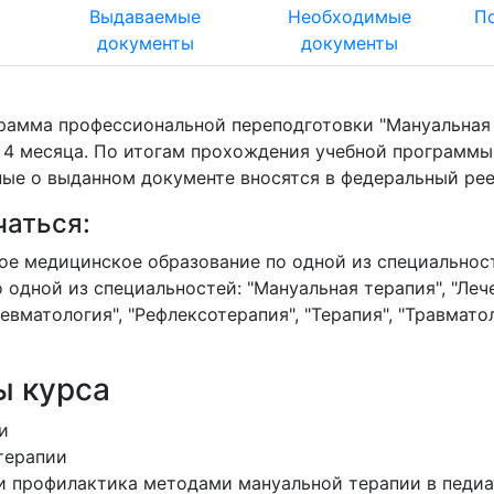
т
Выдаваемые
Необходимые
П
документы
документы
рамма профессиональной переподготовки "Мануальная 
- 4 месяца. По итогам прохождения учебной программ
ные о выданном документе вносятся в федеральный ре
чаться:
е медицинское образование по одной из специальност
 одной из специальностей: "Мануальная терапия", "Леч
Ревматология", "Рефлексотерапия", "Терапия", "Травмат
ы курса
и
терапии
 и профилактика методами мануальной терапии в педи