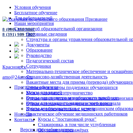
Условия обучения
Бесплатное обучение
Для работодателей
Наши мероприятия
Сведения об образовательной организации
8 (800) 350 9867
Основные сведения
8 (391) 989 7807
Структура и органы управления образовательной о
Документы
Образование
Руководство
Педагогический состав
Сотрудники
Красноярск
Материально-техническое обеспечение и оснащённос
Финансово-хозяйственная деятельность
amo@24amo.ru
Вакантные места для приема (перевода) обучающих
Программы обучения
Стипендии и меры поддержки обучающихся
Курсы для врачей
Международное сотрудничество
Курсы для среднего медицинского персонала
Организация питания в образовательной организац
Курсы для младшего медицинского персонала
Образовательные стандарты и требования
Курсы для специалистов с немедицинским образов
Платные образовательные услуги
Практическое обучение медицинских работников
Новости
Курсы с "постановкой руки"
Контакты
Стажировка, в том числе углубленная
Версия для слабовидящих
Обучение на тренажёрах