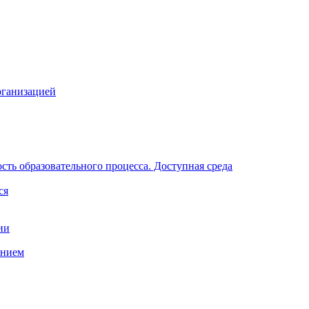
рганизацией
ть образовательного процесса. Доступная среда
ся
ии
анием