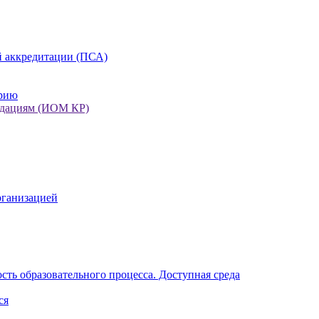
 аккредитации (ПСА)
орию
ндациям (ИОМ КР)
рганизацией
ть образовательного процесса. Доступная среда
ся