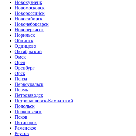
Новокузнецк
Новомосковск
Новороссийск
Новосибирск
Новочебоксарск
Новочеркасск
Норильск
Обнинск
Одинцово
Октябрьский
Омск
Орёл
Оренбург
Орск
Пенза
Первоуральск
Пермь
Петрозаводск
Петропавловск-Камчатский
Подольск
Прокопьевск
Псков
Пятигорск
Раменское
Реутов