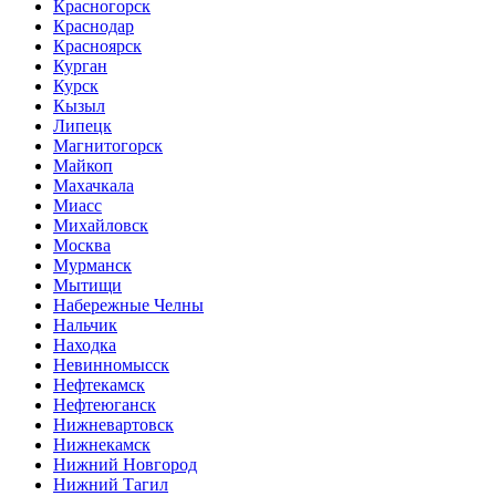
Красногорск
Краснодар
Красноярск
Курган
Курск
Кызыл
Липецк
Магнитогорск
Майкоп
Махачкала
Миасс
Михайловск
Москва
Мурманск
Мытищи
Набережные Челны
Нальчик
Находка
Невинномысск
Нефтекамск
Нефтеюганск
Нижневартовск
Нижнекамск
Нижний Новгород
Нижний Тагил