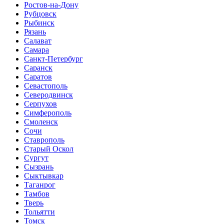
Ростов-на-Дону
Рубцовск
Рыбинск
Рязань
Салават
Самара
Санкт-Петербург
Саранск
Саратов
Севастополь
Северодвинск
Серпухов
Симферополь
Смоленск
Сочи
Ставрополь
Старый Оскол
Сургут
Сызрань
Сыктывкар
Таганрог
Тамбов
Тверь
Тольятти
Томск