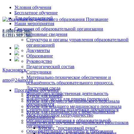
Условия обучения
Бесплатное обучение
Для работодателей
Наши мероприятия
Сведения об образовательной организации
8 (800) 350 9867
Основные сведения
8 (391) 989 7807
Структура и органы управления образовательной
организацией
Документы
Образование
Руководство
Педагогический состав
Красноярск
Сотрудники
Материально-техническое обеспечение и
amo@24amo.ru
оснащённость образовательного процесса.
Доступная среда
Программы обучения
Финансово-хозяйственная деятельность
Курсы для врачей
Вакантные места для приема (перевода)
Курсы для среднего медицинского персонала
обучающихся
Курсы для младшего медицинского персонала
Стипендии и меры поддержки обучающихся
Курсы для специалистов с немедицинским
Международное сотрудничество
образованием
Организация питания в образовательной
Практическое обучение медицинских работников
организации
Курсы с "постановкой руки"
Образовательные стандарты и требования
Стажировка, в том числе углубленная