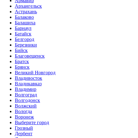
Армавир
Архангельск
Астрахань
Балаково
Балашиха
Барнаул
Батайск
Белгород
Березники
Бийск
Благовещенск
Братск
Брянск
Великий Новгород
Владивосток
Владикавказ
Владимир
Волгоград
Волгодонск
Волжский
Вологда
Воронеж
Выберите город
Грозный
Дербент