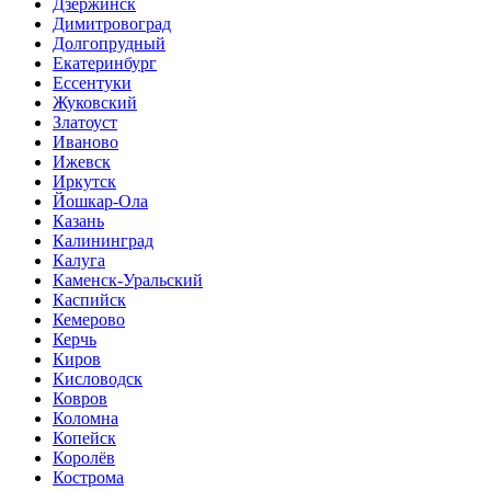
Дзержинск
Димитровоград
Долгопрудный
Екатеринбург
Ессентуки
Жуковский
Златоуст
Иваново
Ижевск
Иркутск
Йошкар-Ола
Казань
Калининград
Калуга
Каменск-Уральский
Каспийск
Кемерово
Керчь
Киров
Кисловодск
Ковров
Коломна
Копейск
Королёв
Кострома