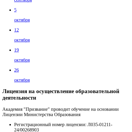
5
октября
12
октября
19
октября
26
октября
Лицензия на осуществление образовательной
деятельности
Академия "Призвание" проводит обучение на основании
Лицензии Министерства Образования
Регистрационный номер лицензии:
Л035-01211-
24/00268903