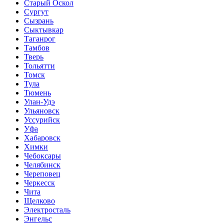
Старый Оскол
Сургут
Сызрань
Сыктывкар
Таганрог
Тамбов
Тверь
Тольятти
Томск
Тула
Тюмень
Улан-Удэ
Ульяновск
Уссурийск
Уфа
Хабаровск
Химки
Чебоксары
Челябинск
Череповец
Черкесск
Чита
Щелково
Электросталь
Энгельс