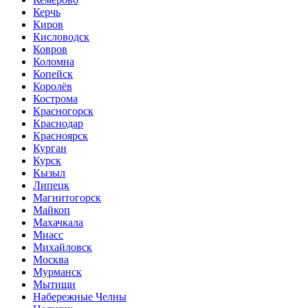
Керчь
Киров
Кисловодск
Ковров
Коломна
Копейск
Королёв
Кострома
Красногорск
Краснодар
Красноярск
Курган
Курск
Кызыл
Липецк
Магнитогорск
Майкоп
Махачкала
Миасс
Михайловск
Москва
Мурманск
Мытищи
Набережные Челны