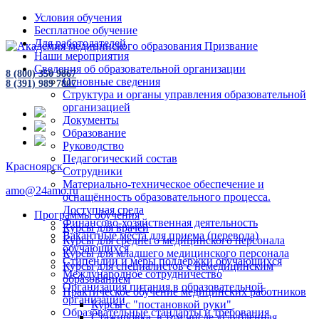
Условия обучения
Бесплатное обучение
Для работодателей
Наши мероприятия
Сведения об образовательной организации
8 (800) 350 9867
Основные сведения
8 (391) 989 7807
Структура и органы управления образовательной
организацией
Документы
Образование
Руководство
Педагогический состав
Красноярск
Сотрудники
Материально-техническое обеспечение и
amo@24amo.ru
оснащённость образовательного процесса.
Доступная среда
Программы обучения
Финансово-хозяйственная деятельность
Курсы для врачей
Вакантные места для приема (перевода)
Курсы для среднего медицинского персонала
обучающихся
Курсы для младшего медицинского персонала
Стипендии и меры поддержки обучающихся
Курсы для специалистов с немедицинским
Международное сотрудничество
образованием
Организация питания в образовательной
Практическое обучение медицинских работников
организации
Курсы с "постановкой руки"
Образовательные стандарты и требования
Стажировка, в том числе углубленная