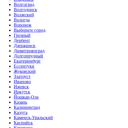
Волгоград
Волгодонск
Волжский
Вологда
Воронеж
Выберите город
Грозный
Дербент
Дзержинск
Димитровоград
Долгопрудный
Екатеринбург
Ессентуки
Жуковский
Златоуст
Иваново
Ижевск
Иркутск
Йошкар-Ола
Казань
Калининград
Калуга
Каменск-Уральский
Каспийск
Кемерово