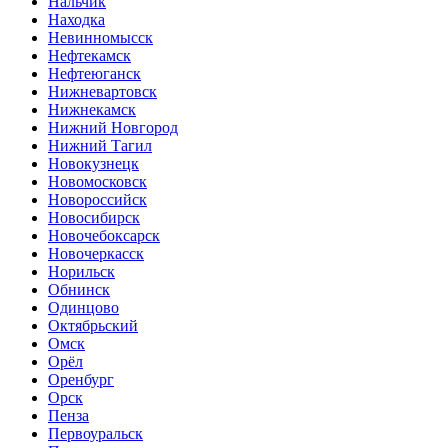
Нальчик
Находка
Невинномысск
Нефтекамск
Нефтеюганск
Нижневартовск
Нижнекамск
Нижний Новгород
Нижний Тагил
Новокузнецк
Новомосковск
Новороссийск
Новосибирск
Новочебоксарск
Новочеркасск
Норильск
Обнинск
Одинцово
Октябрьский
Омск
Орёл
Оренбург
Орск
Пенза
Первоуральск