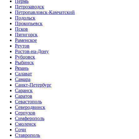
Пермь
Петрозаводск
Петропавловск-Камчатский
Подольск
Прокопьевск
Псков
Пятигорск
Раменское
Реутов
Ростов-на-Дону
Рубцовск
Рыбинск
Рязань
Салават
Самара
Санкт-Петербург
Саранск
Саратов
Севастополь
Северодвинск
Серпухов
Симферополь
Смоленск
Сочи
Ставрополь