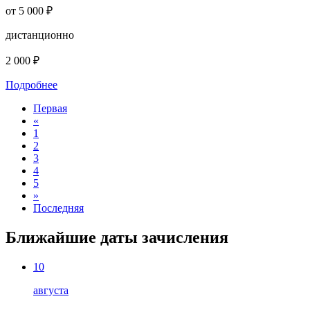
от 5 000 ₽
дистанционно
2 000 ₽
Подробнее
Первая
«
1
2
3
4
5
»
Последняя
Ближайшие даты зачисления
10
августа